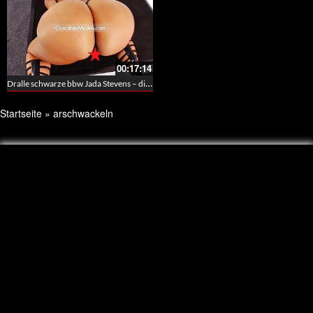
00:17:14
Dralle schwarze bbw Jada Stevens – dicke Titten und feuchte Muschi
Startseite
»
arschwackeln